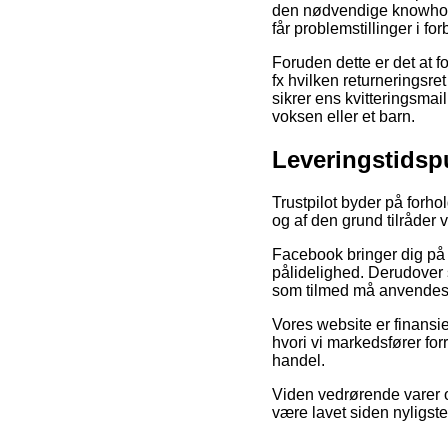
den nødvendige knowhow o
får problemstillinger i f
Foruden dette er det at 
fx hvilken returneringsr
sikrer ens kvitteringsmai
voksen eller et barn.
Leveringstidsp
Trustpilot byder på forho
og af den grund tilråder v
Facebook bringer dig på 
pålidelighed. Derudover
som tilmed må anvendes ti
Vores website er finansi
hvori vi markedsfører for
handel.
Viden vedrørende varer o
være lavet siden nyligst