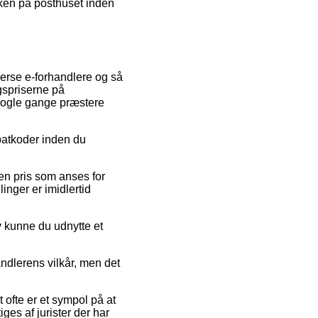
akken på posthuset inden
iverse e-forhandlere og så
gspriserne på
 nogle gange præstere
abatkoder inden du
 en pris som anses for
linger er imidlertid
iv kunne du udnytte et
ndlerens vilkår, men det
 ofte er et sympol på at
iges af jurister der har