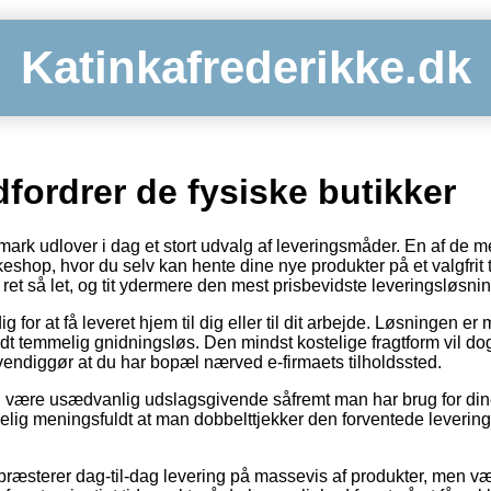
Katinkafrederikke.dk
fordrer de fysiske butikker
ark udlover i dag et stort udvalg af leveringsmåder. En af de me
kkeshop, hvor du selv kan hente dine nye produkter på et valgfrit 
ret så let, og tit ydermere den mest prisbevidste leveringsløsnin
g for at få leveret hjem til dig eller til dit arbejde. Løsningen 
 temmelig gnidningsløs. Den mindst kostelige fragtform vil dog 
vendiggør at du har bopæl nærved e-firmaets tilholdssted.
 være usædvanlig udslagsgivende såfremt man har brug for dine
elig meningsfuldt at man dobbelttjekker den forventede levering
s præsterer dag-til-dag levering på massevis af produkter, men 