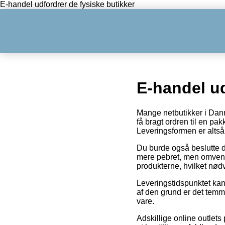
E-handel udfordrer de fysiske butikker
E-handel ud
Mange netbutikker i Danm
få bragt ordren til en pa
Leveringsformen er altså 
Du burde også beslutte di
mere pebret, men omvendt
produkterne, hvilket nød
Leveringstidspunktet kan
af den grund er det temm
vare.
Adskillige online outlet