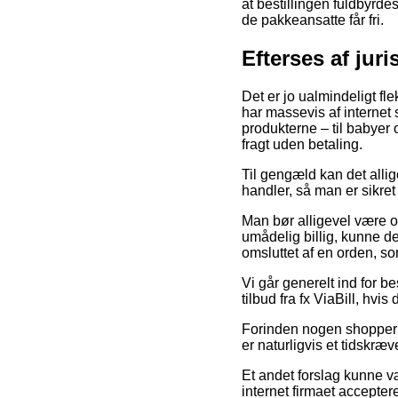
at bestillingen fuldbyrde
de pakkeansatte får fri.
Efterses af juri
Det er jo ualmindeligt fle
har massevis af internet
produkterne – til babyer
fragt uden betaling.
Til gengæld kan det allig
handler, så man er sikret a
Man bør alligevel være ob
umådelig billig, kunne det
omsluttet af en orden, s
Vi går generelt ind for b
tilbud fra fx ViaBill, hvi
Forinden nogen shopper h
er naturligvis et tidskræ
Et andet forslag kunne væ
internet firmaet acceptere