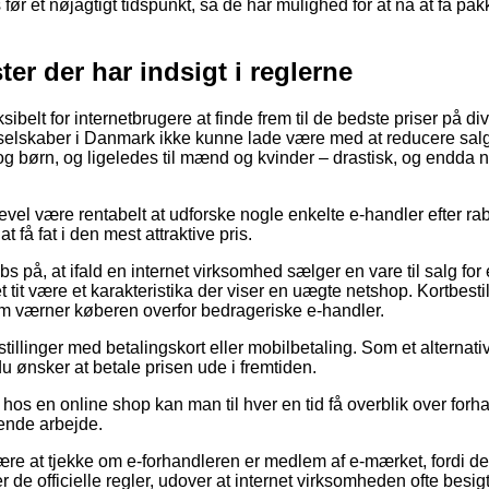
s før et nøjagtigt tidspunkt, så de har mulighed for at nå at få p
ster der har indsigt i reglerne
ksibelt for internetbrugere at finde frem til de bedste priser på d
 selskaber i Danmark ikke kunne lade være med at reducere sal
 og børn, og ligeledes til mænd og kvinder – drastisk, og endda
evel være rentabelt at udforske nogle enkelte e-handler efter r
t få fat i den mest attraktive pris.
s på, at ifald en internet virksomhed sælger en vare til salg for
 tit være et karakteristika der viser en uægte netshop. Kortbestil
om værner køberen overfor bedrageriske e-handler.
estillinger med betalingskort eller mobilbetaling. Som et alternat
s du ønsker at betale prisen ude i fremtiden.
os en online shop kan man til hver en tid få overblik over forha
vende arbejde.
re at tjekke om e-forhandleren er medlem af e-mærket, fordi det
r de officielle regler, udover at internet virksomheden ofte besigt