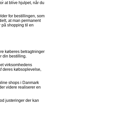
at blive hjulpet, når du
der for bestillingen, som
tielt, at man permanent
 på shopping til en
gere køberes betragtninger
 din bestilling.
rnet virksomhedens
af deres købsoplevelse,
online shops i Danmark
er videre realiserer en
od justeringer der kan